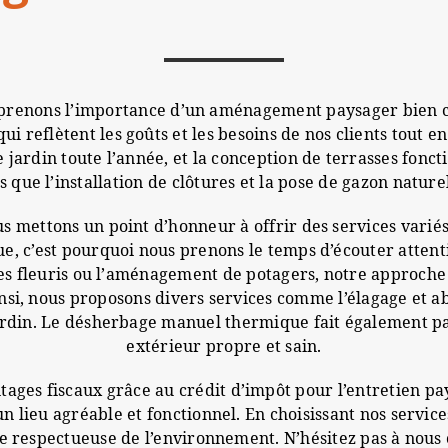
prenons l’importance d’un aménagement paysager bien c
ui reflètent les goûts et les besoins de nos clients tout 
de jardin toute l’année, et la conception de terrasses fon
s que l’installation de clôtures et la pose de gazon nature
us mettons un point d’honneur à offrir des services variés
ue, c’est pourquoi nous prenons le temps d’écouter atten
res fleuris ou l’aménagement de potagers, notre approche
insi, nous proposons divers services comme l’élagage et a
jardin. Le désherbage manuel thermique fait également pa
extérieur propre et sain.
es fiscaux grâce au crédit d’impôt pour l’entretien paysa
n lieu agréable et fonctionnel. En choisissant nos servic
che respectueuse de l’environnement. N’hésitez pas à nous