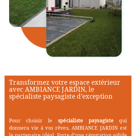
Transformez votre espace extérieur
avec AMBIANCE JARDIN, le
spécialiste paysagiste d’exception
Pour choisir le
spécialiste paysagiste
qui
donnera vie à vos rêves, AMBIANCE JARDIN est